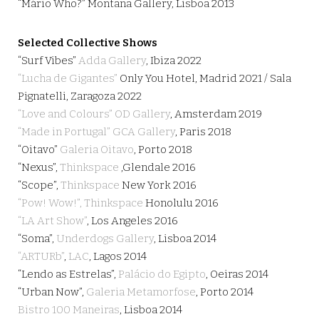
“Mário Who?” Montana Gallery, Lisboa 2013
Selected Collective Shows
“Surf Vibes”
Adda Gallery
, Ibiza 2022
“Lucha de Gigantes”
Only You Hotel, Madrid 2021 / Sala
Pignatelli, Zaragoza 2022
“Love and Colours”
OD Gallery
, Amsterdam 2019
“Made in Portugal”
GCA Gallery
, Paris 2018
“Oitavo”
Galeria Oitavo
, Porto 2018
“Nexus”,
Thinkspace
,Glendale 2016
“Scope”,
Thinkspace
New York 2016
“Pow! Wow!”,
Thinkspace
Honolulu 2016
“LA Art Show”
, Los Angeles 2016
“Soma”,
Underdogs Gallery
, Lisboa 2014
“ARTURb”
,
LAC
, Lagos 2014
“Lendo as Estrelas”,
Palácio do Egipto
, Oeiras 2014
“Urban Now”,
Galeria Metamorfose
, Porto 2014
Bistro 100 Maneiras
, Lisboa 2014